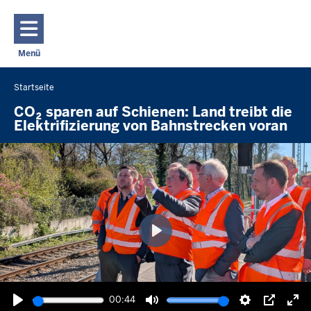
Direkt zum Inhalt
Menü
Navigation aktivieren/deaktivieren: Hauptmenü
Startseite
Sie
befinden
CO₂ sparen auf Schienen: Land treibt die
Elektrifizierung von Bahnstrecken voran
sich
hier
Wiedergabe
00:44