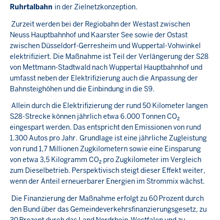
Ruhrtalbahn
in der Zielnetzkonzeption.
Zurzeit werden bei der Regiobahn der Westast zwischen
Neuss Hauptbahnhof und Kaarster See sowie der Ostast
zwischen Düsseldorf-Gerresheim und Wuppertal-Vohwinkel
elektrifiziert. Die Maßnahme ist Teil der Verlängerung der S28
von Mettmann-Stadtwald nach Wuppertal Hauptbahnhof und
umfasst neben der Elektrifizierung auch die Anpassung der
Bahnsteighöhen und die Einbindung in die S9.
Allein durch die Elektrifizierung der rund 50 Kilometer langen
S28-Strecke können jährlich etwa 6.000 Tonnen CO₂
eingespart werden. Das entspricht den Emissionen von rund
1.300 Autos pro Jahr.
Grundlage ist eine jährliche Zugleistung
von rund 1,7 Millionen Zugkilometern sowie eine Einsparung
von etwa 3,5 Kilogramm CO₂ pro Zugkilometer im Vergleich
zum Dieselbetrieb. Perspektivisch steigt dieser Effekt weiter,
wenn der Anteil erneuerbarer Energien im Strommix wächst.
Die Finanzierung der Maßnahme erfolgt zu 60 Prozent durch
den Bund über das Gemeindeverkehrsfinanzierungsgesetz, zu
30 Prozent durch das Land Nordrhein-Westfalen und zu