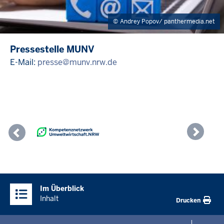
Andrey Popov/ panthermedia.net
Pressestelle MUNV
E-Mail:
presse@munv.nrw.de
Previous
Nex
Überblick:
Im Überblick
Inhalte
Inhalt
Drucken
Menü