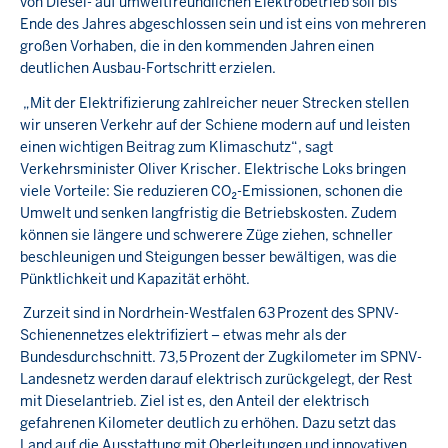
von Diesel- auf umweltfreundlichen Elektrobetrieb soll bis
Ende des Jahres abgeschlossen sein und ist eins von mehreren
großen Vorhaben, die in den kommenden Jahren einen
deutlichen Ausbau-Fortschritt erzielen.
„Mit der Elektrifizierung zahlreicher neuer Strecken stellen
wir unseren Verkehr auf der Schiene modern auf und leisten
einen wichtigen Beitrag zum Klimaschutz“, sagt
Verkehrsminister Oliver Krischer. Elektrische Loks bringen
viele Vorteile: Sie reduzieren CO₂-Emissionen, schonen die
Umwelt und senken langfristig die Betriebskosten. Zudem
können sie längere und schwerere Züge ziehen, schneller
beschleunigen und Steigungen besser bewältigen, was die
Pünktlichkeit und Kapazität erhöht.
Zurzeit sind in Nordrhein-Westfalen 63 Prozent des SPNV-
Schienennetzes elektrifiziert – etwas mehr als der
Bundesdurchschnitt. 73,5 Prozent der Zugkilometer im SPNV-
Landesnetz werden darauf elektrisch zurückgelegt, der Rest
mit Dieselantrieb. Ziel ist es, den Anteil der elektrisch
gefahrenen Kilometer deutlich zu erhöhen. Dazu setzt das
Land auf die Ausstattung mit Oberleitungen und innovativen