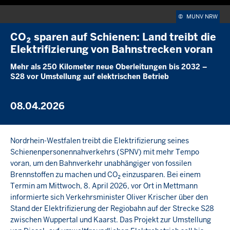
Wiedergabe
Ton
Einstellunge
Picture-
Vol
stummschalten
in-
akt
©
MUNV NRW
picture
CO₂ sparen auf Schienen: Land treibt die
Elektrifizierung von Bahnstrecken voran
Mehr als 250 Kilometer neue Oberleitungen bis 2032 –
S28 vor Umstellung auf elektrischen Betrieb
08.04.2026
Nordrhein-Westfalen treibt die Elektrifizierung seines
Schienenpersonennahverkehrs (SPNV) mit mehr Tempo
voran, um den Bahnverkehr unabhängiger von fossilen
Brennstoffen zu machen und CO₂ einzusparen. Bei einem
Termin am Mittwoch, 8. April 2026, vor Ort in Mettmann
informierte sich Verkehrsminister Oliver Krischer über den
Stand der Elektrifizierung der Regiobahn auf der Strecke S28
zwischen Wuppertal und Kaarst. Das Projekt zur Umstellung