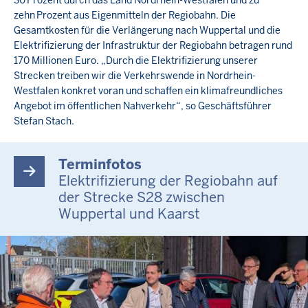
zehn Prozent aus Eigenmitteln der Regiobahn. Die
Gesamtkosten für die Verlängerung nach Wuppertal und die
Elektrifizierung der Infrastruktur der Regiobahn betragen rund
170 Millionen Euro. „Durch die Elektrifizierung unserer
Strecken treiben wir die Verkehrswende in Nordrhein-
Westfalen konkret voran und schaffen ein klimafreundliches
Angebot im öffentlichen Nahverkehr“, so Geschäftsführer
Stefan Stach.
Terminfotos
Elektrifizierung der Regiobahn auf
der Strecke S28 zwischen
Wuppertal und Kaarst
Navigationshinweise
Benutze
zur
im
Galerie
nächsten
Element
die