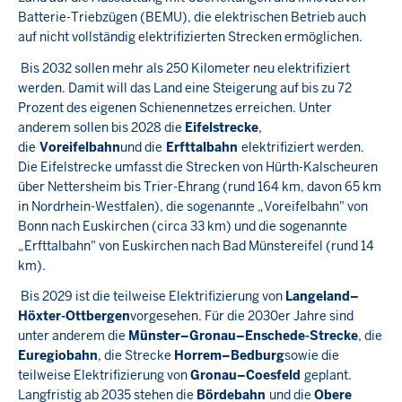
Batterie-Triebzügen (BEMU), die elektrischen Betrieb auch
auf nicht vollständig elektrifizierten Strecken ermöglichen.
Bis 2032 sollen mehr als 250 Kilometer neu elektrifiziert
werden. Damit will das Land eine Steigerung auf bis zu 72
Prozent des eigenen Schienennetzes erreichen. Unter
anderem sollen bis 2028 die
Eifelstrecke
,
die
Voreifelbahn
und die
Erfttalbahn
elektrifiziert werden.
Die Eifelstrecke umfasst die Strecken von Hürth-Kalscheuren
über Nettersheim bis Trier-Ehrang (rund 164 km, davon 65 km
in Nordrhein-Westfalen), die sogenannte „Voreifelbahn" von
Bonn nach Euskirchen (circa 33 km) und die sogenannte
„Erfttalbahn" von Euskirchen nach Bad Münstereifel (rund 14
km).
Bis 2029 ist die teilweise Elektrifizierung von
Langeland–
Höxter-Ottbergen
vorgesehen. Für die 2030er Jahre sind
unter anderem die
Münster–Gronau–Enschede-Strecke
, die
Euregiobahn
, die Strecke
Horrem–Bedburg
sowie die
teilweise Elektrifizierung von
Gronau–Coesfeld
geplant.
Langfristig ab 2035 stehen die
Bördebahn
und die
Obere