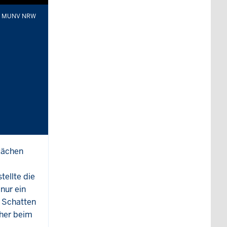
Einstellungen
Picture-
Vollbildmodus
in-
aktivieren
MUNV NRW
picture
flächen
ellte die
nur ein
m Schatten
cher beim