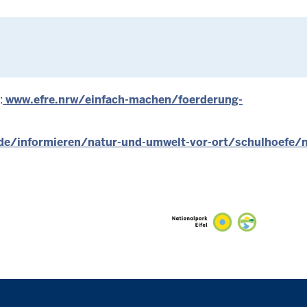
:
www.efre.nrw/einfach-machen/foerderung-
e/informieren/natur-und-umwelt-vor-ort/schulhoefe/