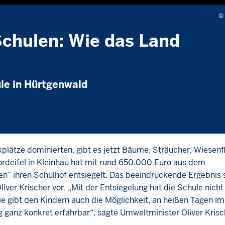
Ton
stummschalten
©
Schulen: Wie das Land
le in Hürtgenwald
rkplätze dominierten, gibt es jetzt Bäume, Sträucher, Wiesen
deifel in Kleinhau hat mit rund 650.000 Euro aus dem
ihren Schulhof entsiegelt. Das beeindruckende Ergebnis st
er Krischer vor. „Mit der Entsiegelung hat die Schule nicht 
e gibt den Kindern auch die Möglichkeit, an heißen Tagen i
 ganz konkret erfahrbar“, sagte Umweltminister Oliver Kris