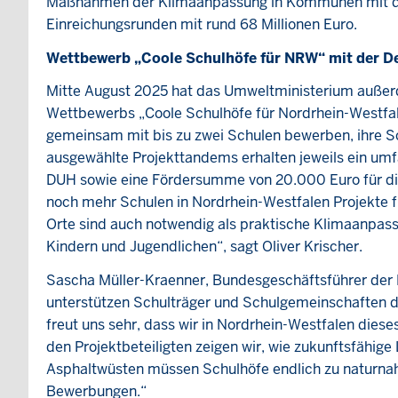
Maßnahmen der Klimaanpassung in Kommunen mit de
Einreichungsrunden mit rund 68 Millionen Euro.
Wettbewerb „Coole Schulhöfe für NRW“ mit der De
Mitte August 2025 hat das Umweltministerium außer
Wettbewerbs „Coole Schulhöfe für Nordrhein-Westfal
gemeinsam mit bis zu zwei Schulen bewerben, ihre S
ausgewählte Projekttandems erhalten jeweils ein um
DUH sowie eine Fördersumme von 20.000 Euro für di
noch mehr Schulen in Nordrhein-Westfalen Projekte 
Orte sind auch notwendig als praktische Klimaanpas
Kindern und Jugendlichen“, sagt Oliver Krischer.
Sascha Müller-Kraenner, Bundesgeschäftsführer der D
unterstützen Schulträger und Schulgemeinschaften da
freut uns sehr, dass wir in Nordrhein-Westfalen die
den Projektbeteiligten zeigen wir, wie zukunftsfähig
Asphaltwüsten müssen Schulhöfe endlich zu naturnah
Bewerbungen.“