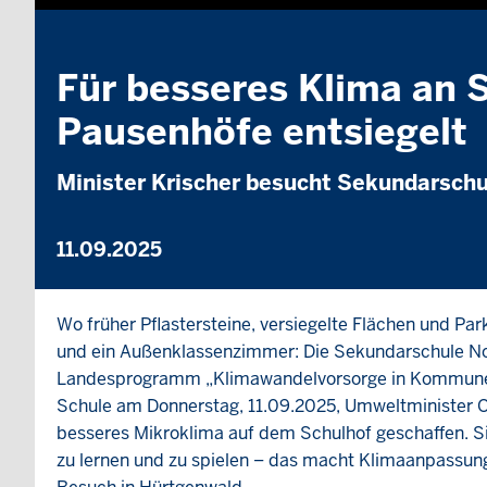
Wiedergabe
Für besseres Klima an 
Pausenhöfe entsiegelt
Minister Krischer besucht Sekundarschu
11.09.2025
Wo früher Pflastersteine, versiegelte Flächen und Pa
und ein Außenklassenzimmer: Die Sekundarschule Nor
Landesprogramm „Klimawandelvorsorge in Kommunen“ 
Schule am Donnerstag, 11.09.2025, Umweltminister Oliv
besseres Mikroklima auf dem Schulhof geschaffen. Si
zu lernen und zu spielen – das macht Klimaanpassung