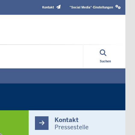
Header
Social
Top
media
Kontakt
"Social Media"-Einstellungen
Menu
settings
block
Suchen
Kontakt
Pressestelle