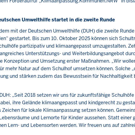
m Förderaufruf „Klimaanpassung.Kommunen.NRW“ in bisla
utschen Umwelthilfe startet in die zweite Runde
dem mit der Deutschen Umwelthilfe (DUH) die zweite Runde
en“ gestartet. Bis zum 10. Oktober 2025 können sich Schult
chulhöfe partizipativ und klimaangepasst umzugestalten. Ze
fangreiches Unterstützungs- und Weiterbildungsangebot durc
e Konzeption und Umsetzung erster Maßnahmen. „Wir wollen
für mehr Natur auf dem Schulhof umsetzen können. Solche „
sung und stärken zudem das Bewusstsein für Nachhaltigkeit 
UH: „Seit 2018 setzen wir uns für zukunftsfähige Schulhöfe
bei, ihre Gelände klimaangepasst und kindgerecht zu gestal
ses Zeichen für lokale Klimaanpassung setzen können. Gemei
e Lebensräume und Lernorte für Kinder aussehen. Statt einer 
en Lern- und Lebensorten werden. Wir freuen uns auf zahlre