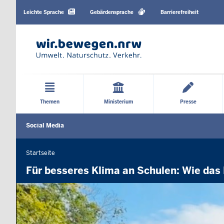
Barrierearme
Sprachen
Leichte Sprache
Gebärdensprache
Barrierefreiheit
Hauptmenü
Themen
Ministerium
Presse
Social
Social Media
Media
menu
Startseite
Sie
befinden
Für besseres Klima an Schulen: Wie das
sich
hier