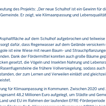
tung des Projekts: „Der neue Schulhof ist ein Gewinn für d
 Gemeinde. Er zeigt, wie Klimaanpassung und Lebensqualität
 Asphaltfläche auf dem Schulhof aufgebrochen und teilweise
er sorgt dafür, dass Regenwasser auf dem Gelände versicker
gole ist eine Wiese mit neuen Baum- und Strauchpflanzunge
anden. Dank der Fördermittel konnten auch große Bäume gep
cken gesetzt, die Vögeln und Insekten Nahrung und Lebens
 Rasenfugensteine die frühere Vollversiegelung, sodass auch 
standen, der zum Lernen und Verweilen einlädt und gleichzei
eistet.
derung für Klimaanpassung in Kommunen. Zwischen 2020 und
sgesamt 48,2 Millionen Euro aufgelegt, um Städte und Gem
rn Land und EU im Rahmen der laufenden EFRE-Förderperiode