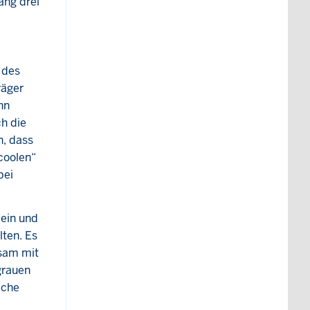
ng drei
 des
räger
hn
h die
, dass
coolen“
bei
 ein und
ten. Es
nsam mit
grauen
iche