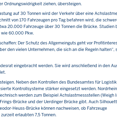
er Ordnungswidrigkeit ziehen, übersteigen.
blastung auf 30 Tonnen wird der Verkehr über eine Achslastme
chnitt von 170 Fahrzeugen pro Tag befahren wird, die schwer
etwa 20.000 Fahrzeuge über 30 Tonnen die Brücke. Studien 
et wie 60.000 Pkw.
schaffen: Der Schutz des Allgemeinguts geht vor Profitintere
ber den vielen Unternehmen, die sich an die Regeln halten“, 
Bundesrat eingebracht werden. Sie wird anschließend in den A
et.
r steigen. Neben den Kontrollen des Bundesamtes für Logisti
sierte Kontrollsysteme stärker eingesetzt werden. Nordrhein
echnisch werden zum Beispiel Achslastmessstellen (Weigh I
-Frings-Brücke und der Uerdinger Brücke gibt. Auch Silhouett
Theodor-Heuss-Brücke können nachweisen, ob Fahrzeuge
 zurzeit erlaubten 7,5 Tonnen.