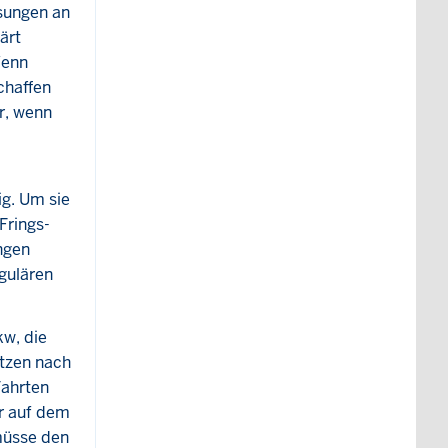
ssungen an
ärt
Wenn
chaffen
er, wenn
ig. Um sie
Frings-
ngen
gulären
kw, die
etzen nach
Fahrten
r auf dem
müsse den