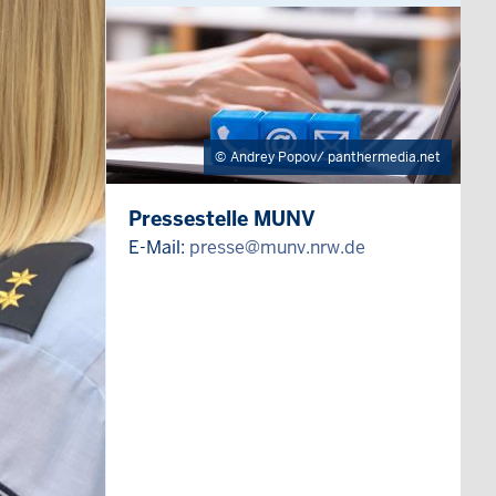
Andrey Popov/ panthermedia.net
Pressestelle MUNV
E-Mail:
presse@munv.nrw.de