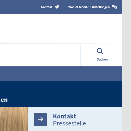
Header
Social
Top
media
Kontakt
"Social Media"-Einstellungen
Menu
settings
block
Suchen
zen
Kontakt
Pressestelle