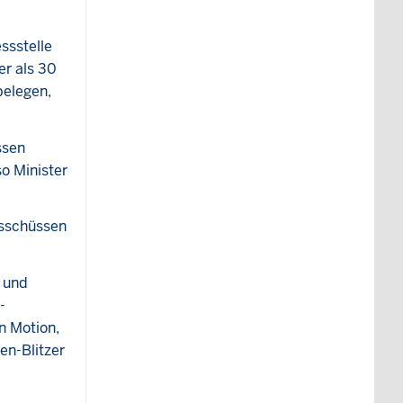
ssstelle
er als 30
belegen,
ssen
so Minister
usschüssen
k und
-
n Motion,
en-Blitzer