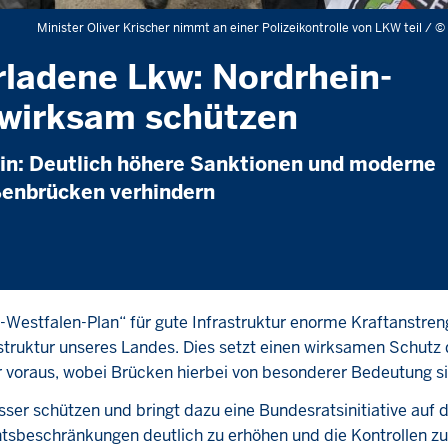
Minister Oliver Krischer nimmt an einer Polizeikontrolle von LKW teil /
©
rladene Lkw: Nordrhein-
 wirksam schützen
ein: Deutlich höhere Sanktionen und moderne
ßenbrücken verhindern
Westfalen-Plan“ für gute Infrastruktur enorme Kraftanstre
struktur unseres Landes. Dies setzt einen wirksamen Schutz 
 voraus, wobei Brücken hierbei von besonderer Bedeutung si
ser schützen und bringt dazu eine Bundesratsinitiative auf 
htsbeschränkungen deutlich zu erhöhen und die Kontrollen zu