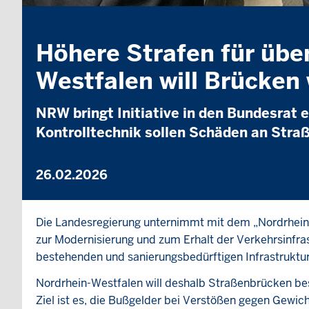
Höhere Strafen für übe
Westfalen will Brücken
NRW bringt Initiative in den Bundesrat 
Kontrolltechnik sollen Schäden an Stra
26.02.2026
Die Landesregierung unternimmt mit dem „Nordrhein-
zur Modernisierung und zum Erhalt der Verkehrsinfra
bestehenden und sanierungsbedürftigen Infrastruktur
Nordrhein-Westfalen will deshalb Straßenbrücken bes
Ziel ist es, die Bußgelder bei Verstößen gegen Gewic