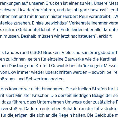
änkungen auf unseren Brücken ist einer zu viel. Unsere Me
 schwere Lkw darüberfahren, und das oft ganz bewusst“, erkl
rgriffen hat und mit Innenminister Herbert Reul vorantreibt. „
atenlos zusehen. Einige ‚gewichtige‘ Verkehrsteilnehmer vers
 es sich im Geldbeutel lohnt. Am Ende leiden aber alle darunt
n müssen. Deshalb müssen wir jetzt nachsteuern“, erklärt
des Landes rund 6.300 Brücken. Viele sind sanierungsbedürft
zen zu können, gelten für einzelne Bauwerke wie die Kardinal-
ischen Duisburg und Krefeld Gewichtsbeschränkungen. Messu
von Lkw immer wieder überschritten werden – sowohl bei re
roßraum- und Schwertransporten.
as können wir nicht hinnehmen. Die aktuellen Strafen für L
kritisiert Minister Krischer. Die derzeit niedrigen Bußgelder s
die dazu führen, dass Unternehmen Umwege oder zusätzliche 
 verstoßen. Dadurch entstehen Schäden an der Infrastruktu
ür diejenigen, die sich an die Regeln halten. Die Geldbuße 