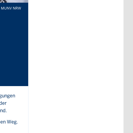
MUNV NRW
ngungen
der
nd.
den Weg.