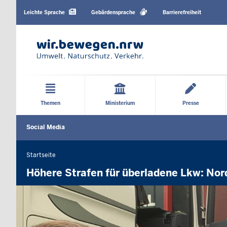
Barrierearme
Sprachen
Leichte Sprache
Gebärdensprache
Barrierefreiheit
Hauptmenü
Themen
Ministerium
Presse
Social
Social Media
Media
menu
Startseite
Sie
befinden
Höhere Strafen für überladene Lkw: Nor
sich
hier