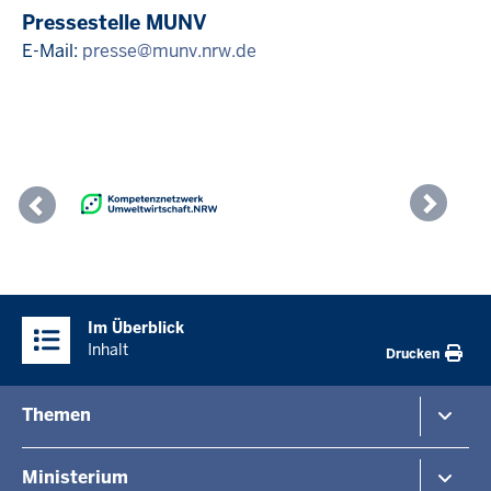
Pressestelle MUNV
E-Mail:
presse@munv.nrw.de
Previous
Nex
Überblick:
Im Überblick
Inhalte
Inhalt
Drucken
Menü
Themen
in
der
Umwelt
Ministerium
Fußzeile
Naturschutz