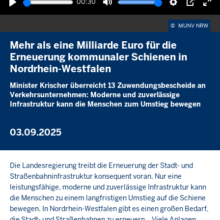
00:30
Wiedergabe
Ton
Einstellunge
Picture-
Vol
stummschalten
in-
akt
©
MUNV NRW
picture
Mehr als eine Milliarde Euro für die
Erneuerung kommunaler Schienen in
Nordrhein-Westfalen
Minister Krischer überreicht 13 Zuwendungsbescheide an
Verkehrsunternehmen: Moderne und zuverlässige
Infrastruktur kann die Menschen zum Umstieg bewegen
03.09.2025
Die Landesregierung treibt die Erneuerung der Stadt- und
Straßenbahninfrastruktur konsequent voran. Nur eine
leistungsfähige, moderne und zuverlässige Infrastruktur kann
die Menschen zu einem langfristigen Umstieg auf die Schiene
bewegen. In Nordrhein-Westfalen gibt es einen großen Bedarf,
die Stadt- und Straßenbahnen zu erneuern. „Viele Anlagen