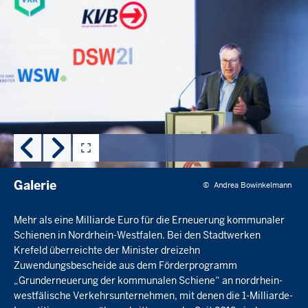
Navigationshinweise
Benutze
zur
im
Galerie
nächsten
Element
die
Pfeiltasten
links
und
rechts
zum
Blättern
der
Galerie
Galerie
©
Andrea Bowinkelmann
Mehr als eine Milliarde Euro für die Erneuerung kommunaler
Schienen in Nordrhein-Westfalen. Bei den Stadtwerken
Krefeld überreichte der Minister dreizehn
Zuwendungsbescheide aus dem Förderprogramm
„Grunderneuerung der kommunalen Schiene“ an nordrhein-
westfälische Verkehrsunternehmen, mit denen die 1-Milliarde-