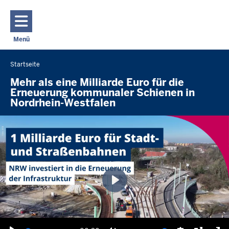
Direkt zum Inhalt
Menü
Navigation aktivieren/deaktivieren: Hauptmenü
Startseite
Sie
befinden
Mehr als eine Milliarde Euro für die
Erneuerung kommunaler Schienen in
sich
Nordrhein-Westfalen
hier
Wiedergabe