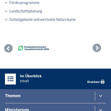
Förderprogramme
Landschaftsplanung
Schutzgebiete und wertvolle Naturräume
Previous
Nex
Überblick:
Im Überblick
Inhalte
Inhalt
Drucken
Menü
Themen
in
der
Umwelt
Ministerium
Fußzeile