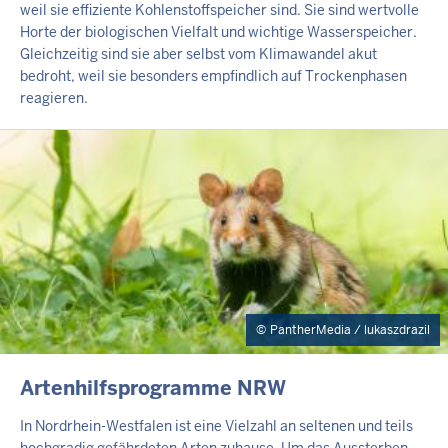
weil sie effiziente Kohlenstoffspeicher sind. Sie sind wertvolle
Horte der biologischen Vielfalt und wichtige Wasserspeicher.
Gleichzeitig sind sie aber selbst vom Klimawandel akut
bedroht, weil sie besonders empfindlich auf Trockenphasen
reagieren.
PantherMedia / lukaszdrazil
INHALTSSEITE
Artenhilfsprogramme NRW
In Nordrhein-Westfalen ist eine Vielzahl an seltenen und teils
hochgradig gefährdeten Arten zuhause. Um das Aussterben