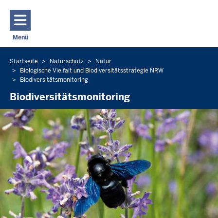
Direkt zum Inhalt
Menü
Navigation aktivieren/deaktivieren: Hauptmenü
Startseite
Naturschutz
Natur
Sie
Biologische Vielfalt und Biodiversitätsstrategie NRW
befinden
Biodiversitätsmonitoring
sich
Biodiversitätsmonitoring
hier