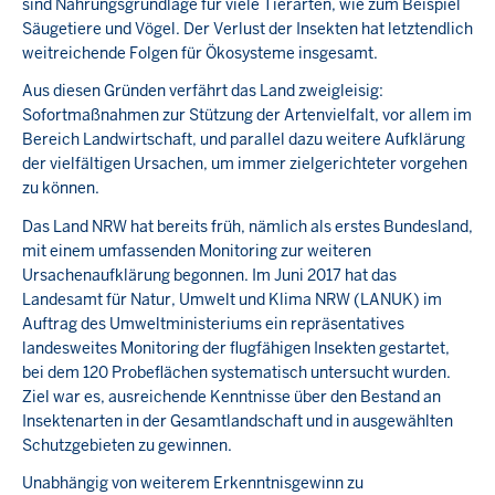
sind Nahrungsgrundlage für viele Tierarten, wie zum Beispiel
Säugetiere und Vögel. Der Verlust der Insekten hat letztendlich
weitreichende Folgen für Ökosysteme insgesamt.
Aus diesen Gründen verfährt das Land zweigleisig:
Sofortmaßnahmen zur Stützung der Artenvielfalt, vor allem im
Bereich Landwirtschaft, und parallel dazu weitere Aufklärung
der vielfältigen Ursachen, um immer zielgerichteter vorgehen
zu können.
Das Land NRW hat bereits früh, nämlich als erstes Bundesland,
mit einem umfassenden Monitoring zur weiteren
Ursachenaufklärung begonnen. Im Juni 2017 hat das
Landesamt für Natur, Umwelt und Klima NRW (LANUK) im
Auftrag des Umweltministeriums ein repräsentatives
landesweites Monitoring der flugfähigen Insekten gestartet,
bei dem 120 Probeflächen systematisch untersucht wurden.
Ziel war es, ausreichende Kenntnisse über den Bestand an
Insektenarten in der Gesamtlandschaft und in ausgewählten
Schutzgebieten zu gewinnen.
Unabhängig von weiterem Erkenntnisgewinn zu