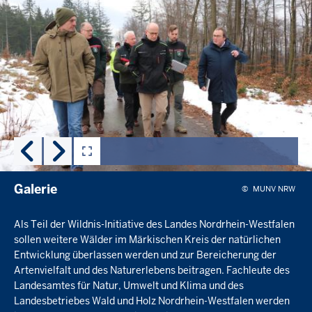
Navigationshinweise
Benutze
zur
im
Galerie
nächsten
Element
die
Pfeiltasten
links
und
rechts
zum
Blättern
der
Galerie
Galerie
©
MUNV NRW
Als Teil der Wildnis-Initiative des Landes Nordrhein-Westfalen
sollen weitere Wälder im Märkischen Kreis der natürlichen
Entwicklung überlassen werden und zur Bereicherung der
Artenvielfalt und des Naturerlebens beitragen. Fachleute des
Landesamtes für Natur, Umwelt und Klima und des
Landesbetriebes Wald und Holz Nordrhein-Westfalen werden