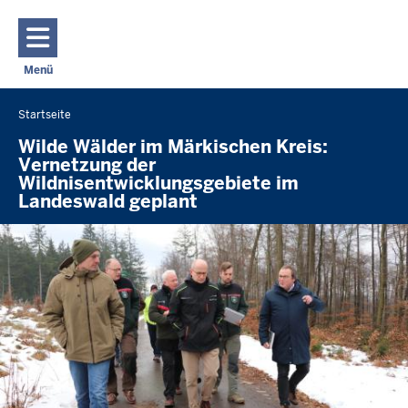
Direkt zum Inhalt
Menü
Navigation aktivieren/deaktivieren: Hauptmenü
Startseite
Sie
befinden
Wilde Wälder im Märkischen Kreis:
Vernetzung der
sich
Wildnisentwicklungsgebiete im
hier
Landeswald geplant