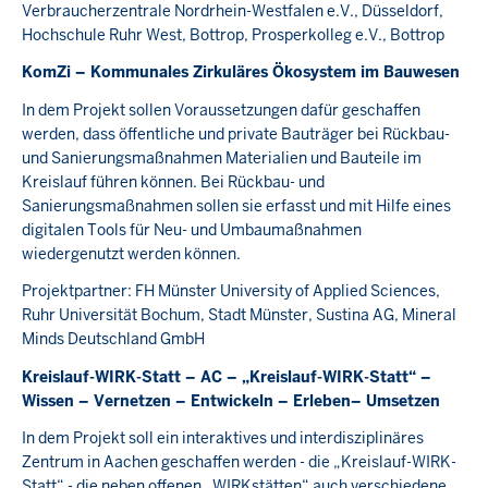
Verbraucherzentrale Nordrhein-Westfalen e.V., Düsseldorf,
Hochschule Ruhr West, Bottrop, Prosperkolleg e.V., Bottrop
KomZi – Kommunales Zirkuläres Ökosystem im Bauwesen
In dem Projekt sollen Voraussetzungen dafür geschaffen
werden, dass öffentliche und private Bauträger bei Rückbau-
und Sanierungsmaßnahmen Materialien und Bauteile im
Kreislauf führen können. Bei Rückbau- und
Sanierungsmaßnahmen sollen sie erfasst und mit Hilfe eines
digitalen Tools für Neu- und Umbaumaßnahmen
wiedergenutzt werden können.
Projektpartner: FH Münster University of Applied Sciences,
Ruhr Universität Bochum, Stadt Münster, Sustina AG, Mineral
Minds Deutschland GmbH
Kreislauf-WIRK-Statt – AC – „Kreislauf-WIRK-Statt“ –
Wissen – Vernetzen – Entwickeln – Erleben– Umsetzen
In dem Projekt soll ein interaktives und interdisziplinäres
Zentrum in Aachen geschaffen werden - die „Kreislauf-WIRK-
Statt“ - die neben offenen „WIRKstätten“ auch verschiedene