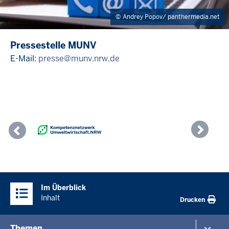
Andrey Popov/ panthermedia.net
Pressestelle MUNV
E-Mail:
presse@munv.nrw.de
Previous
Nex
Überblick:
Im Überblick
Inhalte
Inhalt
Drucken
Menü
Themen