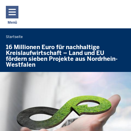
Direkt zum Inhalt
Menü
Navigation aktivieren/deaktivieren: Hauptmenü
Startseite
Sie
befinden
16 Millionen Euro für nachhaltige
Kreislaufwirtschaft – Land und EU
sich
fördern sieben Projekte aus Nordrhein-
hier
Westfalen