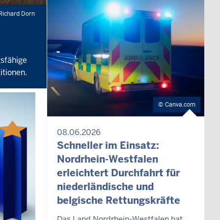
Richard Dorn
gsfähige
itionen.
Canva.com
08.06.2026
Schneller im Einsatz:
Nordrhein-Westfalen
erleichtert Durchfahrt für
niederländische und
belgische Rettungskräfte
Das Land Nordrhein-Westfalen hat