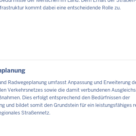
sbedürfnisse der Menschen im Land. Dem Erhalt der Straßen
frastruktur kommt dabei eine entscheidende Rolle zu.
TE
nplanung
und Radwegeplanung umfasst Anpassung und Erweiterung d
en Verkehrsnetzes sowie die damit verbundenen Ausgleichs
nahmen. Dies erfolgt entsprechend den Bedürfnissen der
g und bildet somit den Grundstein für ein leistungsfähiges r
egionales Straßennetz.