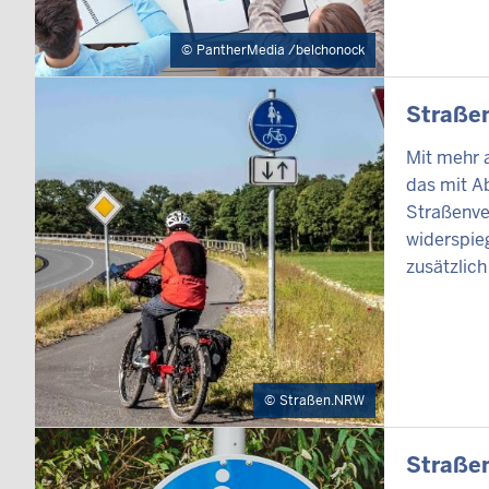
PantherMedia /belchonock
INHALTSSEI
Straße
Mit mehr 
das mit A
Straßenve
widerspie
zusätzlich
Straßen.NRW
INHALTSSEI
Straße