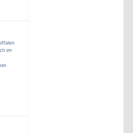
stfalen
ich im
pas