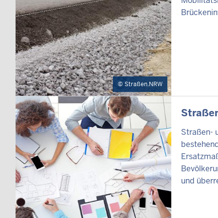
Mobilität
Brückenin
Straßen.NRW
INHALTSSEI
Straße
Straßen- 
bestehend
Ersatzmaß
Bevölkerun
und überr