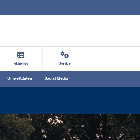
Direkt zum Inhalt
Aktuelles
Service
Social
Umweltdaten
Social Media
n
Media
menu