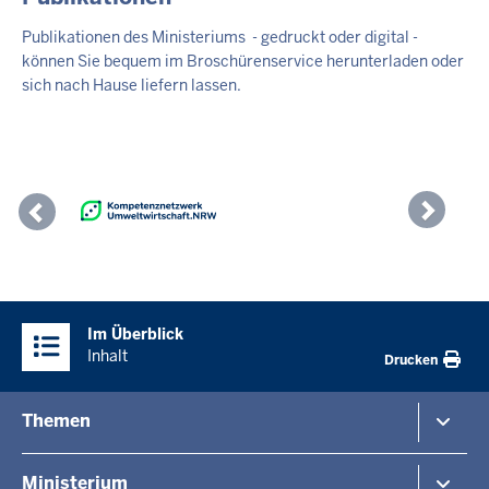
Publikationen des Ministeriums - gedruckt oder digital -
können Sie bequem im Broschürenservice herunterladen oder
sich nach Hause liefern lassen.
Previous
Nex
Überblick:
Im Überblick
Inhalte
Inhalt
Drucken
Menü
Themen
in
der
Umwelt
Ministerium
Fußzeile