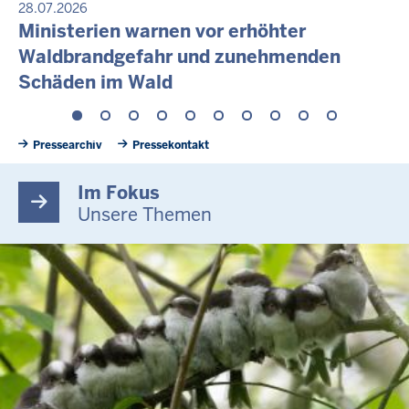
PRESSEMITTEILUNG
28.07.2026
Ministerien warnen vor erhöhter
Sonntag,
9
Waldbrandgefahr und zunehmenden
August
Schäden im Wald
2026
-
10:16
Pressearchiv
Pressekontakt
Im Fokus
Unsere Themen