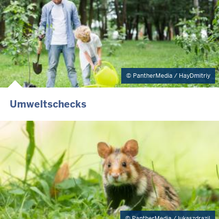
PantherMedia / HayDmitriy
Umweltschecks
PantherMedia / lukaszdrazil