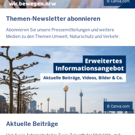
Canva.com
EXTERNER
Themen-Newsletter abonnieren
TEASER
Abonnieren Sie unsere Pressemitteilungen und weitere
Medien zu den Themen Umwelt, Naturschutz und Verkehr.
Canva.com
EXTERNER
Aktuelle Beiträge
TEASER