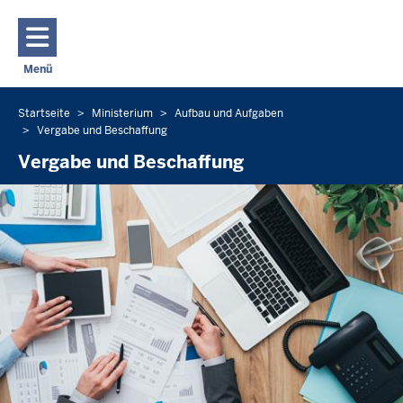
Direkt zum Inhalt
Menü
Navigation aktivieren/deaktivieren: Hauptmenü
Startseite
Ministerium
Aufbau und Aufgaben
Sie
Vergabe und Beschaffung
befinden
Vergabe und Beschaffung
sich
hier