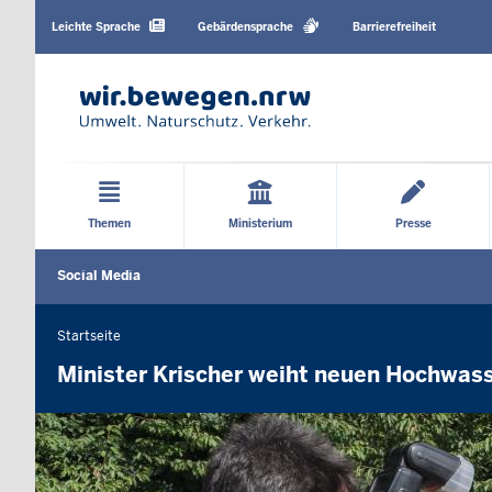
Barrierearme
Sprachen
Leichte Sprache
Gebärdensprache
Barrierefreiheit
Hauptmenü
Themen
Ministerium
Presse
Social
Social Media
Media
menu
Startseite
Sie
befinden
Minister Krischer weiht neuen Hochwas
sich
hier
Navigationshinweise
Benutze
im
zur
nächsten
Galerie