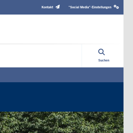
Header
Social
Top
media
Kontakt
"Social Media"-Einstellungen
Menu
settings
block
Suchen