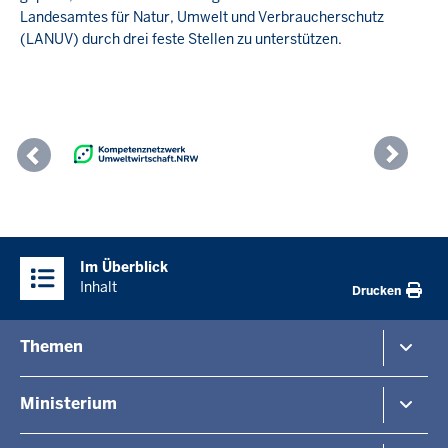
Landesamtes für Natur, Umwelt und Verbraucherschutz
(LANUV) durch drei feste Stellen zu unterstützen.
Previous
Nex
Überblick:
Im Überblick
Inhalte
Inhalt
Drucken
Menü
Themen
in
der
Umwelt
Ministerium
Fußzeile
Naturschutz
Verkehr
Arbeitgeber Umweltverwaltung