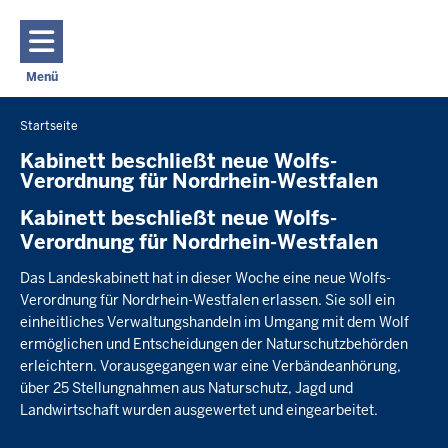
Direkt zum Inhalt
Menü
Navigation aktivieren/deaktivieren: Hauptmenü
Startseite
Sie
befinden
Kabinett beschließt neue Wolfs-
Verordnung für Nordrhein-Westfalen
sich
hier
Kabinett beschließt neue Wolfs-
Verordnung für Nordrhein-Westfalen
Das Landeskabinett hat in dieser Woche eine neue Wolfs-
Verordnung für Nordrhein-Westfalen erlassen. Sie soll ein
einheitliches Verwaltungshandeln im Umgang mit dem Wolf
ermöglichen und Entscheidungen der Naturschutzbehörden
erleichtern. Vorausgegangen war eine Verbändeanhörung,
über 25 Stellungnahmen aus Naturschutz, Jagd und
Landwirtschaft wurden ausgewertet und eingearbeitet.