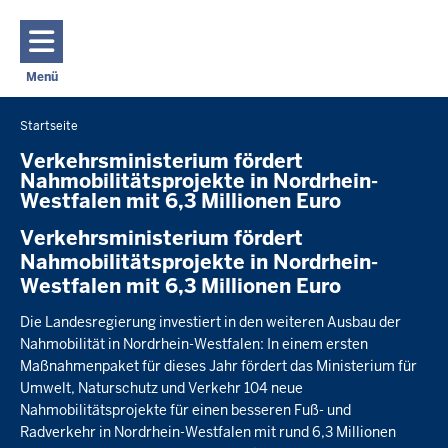
Direkt zum Inhalt
Menü
Navigation aktivieren/deaktivieren: Hauptmenü
Startseite
Sie
befinden
Verkehrsministerium fördert
Nahmobilitätsprojekte in Nordrhein-
sich
Westfalen mit 6,3 Millionen Euro
hier
Verkehrsministerium fördert
Nahmobilitätsprojekte in Nordrhein-
Westfalen mit 6,3 Millionen Euro
Die Landesregierung investiert in den weiteren Ausbau der
Nahmobilität in Nordrhein-Westfalen: In einem ersten
Maßnahmenpaket für dieses Jahr fördert das Ministerium für
Umwelt, Naturschutz und Verkehr 104 neue
Nahmobilitätsprojekte für einen besseren Fuß- und
Radverkehr in Nordrhein-Westfalen mit rund 6,3 Millionen