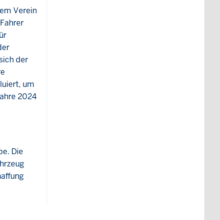
nem Verein
 Fahrer
ür
der
sich der
re
uiert, um
jahre 2024
be. Die
ahrzeug
haffung