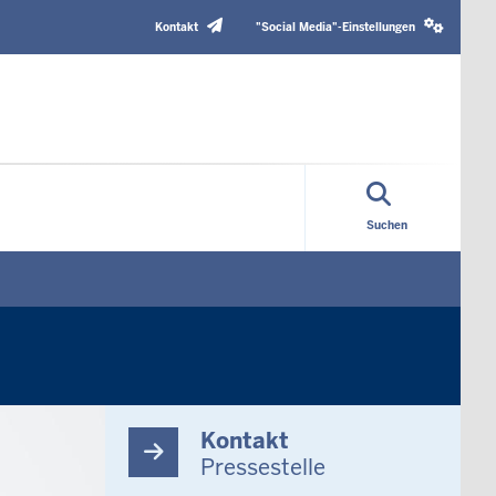
Header
Social
Top
media
Kontakt
"Social Media"-Einstellungen
Menu
settings
block
Suchen
Kontakt
Pressestelle