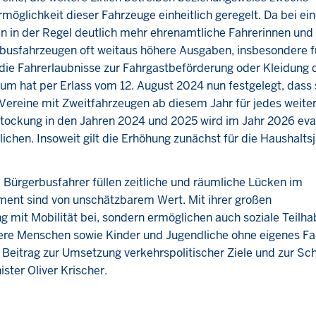
möglichkeit dieser Fahrzeuge einheitlich geregelt. Da bei ei
en in der Regel deutlich mehr ehrenamtliche Fahrerinnen und
busfahrzeugen oft weitaus höhere Ausgaben, insbesondere f
die Fahrerlaubnisse zur Fahrgastbeförderung oder Kleidung 
um hat per Erlass vom 12. August 2024 nun festgelegt, dass 
 Vereine mit Zweitfahrzeugen ab diesem Jahr für jedes weite
tockung in den Jahren 2024 und 2025 wird im Jahr 2026 eval
chen. Insoweit gilt die Erhöhung zunächst für die Haushalts
Bürgerbusfahrer füllen zeitliche und räumliche Lücken im
ent sind von unschätzbarem Wert. Mit ihrer großen
ng mit Mobilität bei, sondern ermöglichen auch soziale Teilha
ltere Menschen sowie Kinder und Jugendliche ohne eigenes F
n Beitrag zur Umsetzung verkehrspolitischer Ziele und zur Sc
ster Oliver Krischer.