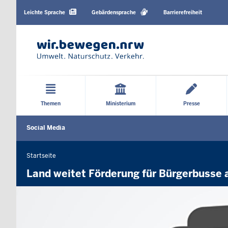
Barrierearme
Sprachen
Leichte Sprache
Gebärdensprache
Barrierefreiheit
Hauptmenü
Themen
Ministerium
Presse
Social
Social Media
Media
menu
Startseite
Sie
befinden
Land weitet Förderung für Bürgerbusse 
sich
hier