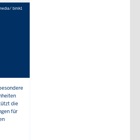
edia/ binik1
sbesondere
nheiten
ützt die
ngen für
en