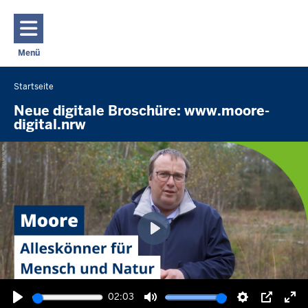
Direkt zum Inhalt
Menü
Navigation aktivieren/deaktivieren: Hauptmenü
Startseite
Sie
befinden
Neue digitale Broschüre: www.moore-
digital.nrw
sich
hier
Wiedergabe
02:03