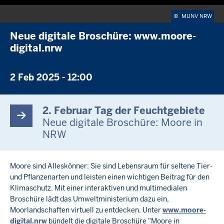
Wiedergabe
Ton
Einstellunge
Picture-
Vol
stummschalten
in-
akt
©
MUNV NRW
picture
Neue digitale Broschüre: www.moore-
digital.nrw
2 Feb 2025 - 12:00
2. Februar Tag der Feuchtgebiete
Neue digitale Broschüre: Moore in
NRW
Moore sind Alleskönner: Sie sind Lebensraum für seltene Tier-
und Pflanzenarten und leisten einen wichtigen Beitrag für den
Klimaschutz. Mit einer interaktiven und multimedialen
Broschüre lädt das Umweltministerium dazu ein,
Moorlandschaften virtuell zu entdecken. Unter
www.moore-
digital.nrw
bündelt die digitale Broschüre "Moore in