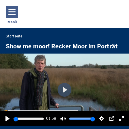
Direkt zum Inhalt
Menü
Navigation aktivieren/deaktivieren: Hauptmenü
Startseite
Sie
befinden
Show me moor! Recker Moor im Porträt
sich
hier
Wiedergabe
01:58
Wiedergabe
Ton
Einstellunge
Picture-
Vol