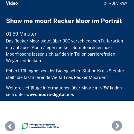
Video
stummschalten
in-
akt
©
MUNV NRW
picture
Show me moor! Recker Moor im Porträt
01:59 Minuten
Das Recker Moor bietet über 300 verschiedenen Falterarten
ein Zuhause. Auch Ziegenmelker, Sumpfohreulen oder
Moorfrösche lassen sich auf den in Teilen barrierefreien
Wegen entdecken.
Robert Tüllinghof von der Biologischen Station Kreis Steinfurt
stellt die faszinierende Vielfalt des Recker Moors vor.
Weitere vielfältige Informationen über Moore in NRW finden
sich unter
www.moore-digital.nrw
Previous
Nex