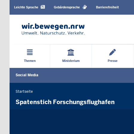
Barrierearme
Sprachen
Leichte Sprache
Gebärdensprache
Barrierefreiheit
Hauptmenü
Themen
Ministerium
Presse
Social
Social Media
Media
menu
Startseite
Sie
befinden
Spatenstich Forschungsflughafen
sich
hier