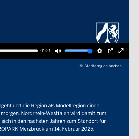
01:21
Ton
Einstellungen
Picture-
Vollbil
stummschalten
in-
aktivie
©
Städteregion Aachen
picture
ngeht und die Region als Modellregion einen
on morgen. Nordrhein-Westfalen wird damit zum
 sich in den nächsten Jahren zum Standort für
m AEROPARK Merzbrück am 14. Februar 2025.