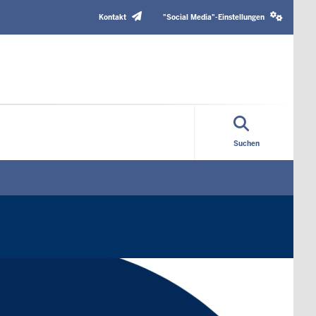
Header
Social
Top
media
Kontakt
"Social Media"-Einstellungen
Menu
settings
block
Suchen