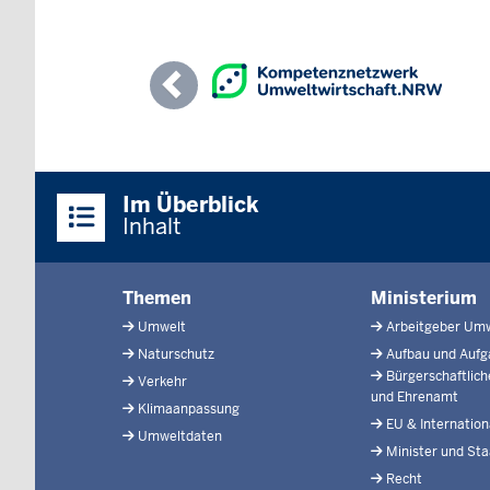
Previous
Überblick:
Im Überblick
Inhalte
Inhalt
Menü
Themen
Ministerium
in
Umwelt
Arbeitgeber Um
der
Naturschutz
Aufbau und Auf
Fußzeile
Bürgerschaftlic
Verkehr
und Ehrenamt
Klimaanpassung
EU & Internation
Umweltdaten
Minister und Sta
Recht