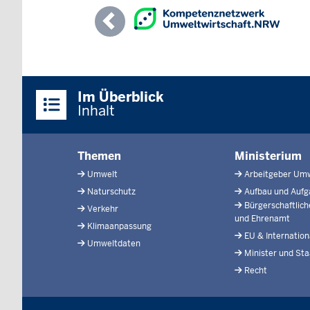
Previous
Überblick:
Im Überblick
Inhalte
Inhalt
Menü
Themen
Ministerium
in
Umwelt
Arbeitgeber Um
der
Naturschutz
Aufbau und Auf
Fußzeile
Bürgerschaftlic
Verkehr
und Ehrenamt
Klimaanpassung
EU & Internation
Umweltdaten
Minister und Sta
Recht