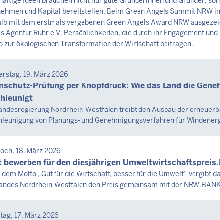
altige Ideen brauchen nicht nur gute Gründerinnen und Gründer, so
ehmen und Kapital bereitstellen. Beim Green Angels Summit NRW in K
st
lb mit dem erstmals vergebenen Green Angels Award NRW ausgezeich
6
s Agentur Ruhr e.V. Persönlichkeiten, die durch ihr Engagement und i
o zur ökologischen Transformation der Wirtschaft beitragen.
0
SEMITTEILUNG
rstag, 19. März 2026
tag,
nschutz-Prüfung per Knopfdruck: Wie das Land die Gen
hleunigt
st
andesregierung Nordrhein-Westfalen treibt den Ausbau der erneuerbar
leunigung von Planungs- und Genehmigungsverfahren für Windener
6
0
SEMITTEILUNG
och, 18. März 2026
tag,
t bewerben für den diesjährigen Umweltwirtschaftsprei
 dem Motto „Gut für die Wirtschaft, besser für die Umwelt“ vergibt 
andes Nordrhein-Westfalen den Preis gemeinsam mit der NRW.BANK
st
6
SEMITTEILUNG
tag, 17. März 2026