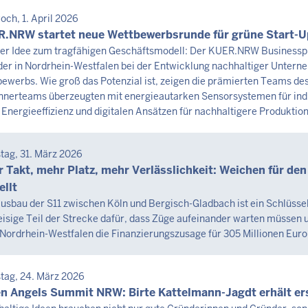
SEMITTEILUNG
och, 1. April 2026
0
tag,
.NRW startet neue Wettbewerbsrunde für grüne Start-U
er Idee zum tragfähigen Geschäftsmodell: Der KUER.NRW Businessp
er in Nordrhein-Westfalen bei der Entwicklung nachhaltiger Unterneh
st
ewerbs. Wie groß das Potenzial ist, zeigen die prämierten Teams des 
6
nerteams überzeugten mit energieautarken Sensorsystemen für indu
Energieeffizienz und digitalen Ansätzen für nachhaltigere Produktio
0
SEMITTEILUNG
tag, 31. März 2026
tag,
 Takt, mehr Platz, mehr Verlässlichkeit: Weichen für de
ellt
st
usbau der S11 zwischen Köln und Bergisch-Gladbach ist ein Schlüssel
eisige Teil der Strecke dafür, dass Züge aufeinander warten müssen 
6
Nordrhein-Westfalen die Finanzierungszusage für 305 Millionen Eur
0
SEMITTEILUNG
tag, 24. März 2026
tag,
n Angels Summit NRW: Birte Kattelmann-Jagdt erhält e