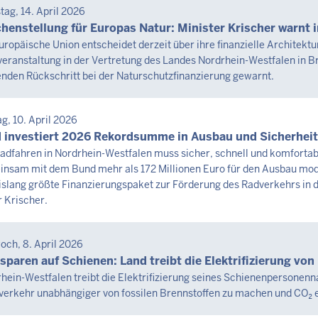
SEMITTEILUNG
tag, 14. April 2026
tag,
henstellung für Europas Natur: Minister Krischer warnt 
uropäische Union entscheidet derzeit über ihre finanzielle Architektur
eranstaltung in der Vertretung des Landes Nordrhein-Westfalen in B
st
nden Rückschritt bei der Naturschutzfinanzierung gewarnt.
6
0
SEMITTEILUNG
ag, 10. April 2026
tag,
 investiert 2026 Rekordsumme in Ausbau und Sicherheit
adfahren in Nordrhein-Westfalen muss sicher, schnell und komfortabel
nsam mit dem Bund mehr als 172 Millionen Euro für den Ausbau moder
st
islang größte Finanzierungspaket zur Förderung des Radverkehrs in 
6
r Krischer.
0
SEMITTEILUNG
och, 8. April 2026
tag,
sparen auf Schienen: Land treibt die Elektrifizierung vo
hein-Westfalen treibt die Elektrifizierung seines Schienenpersone
erkehr unabhängiger von fossilen Brennstoffen zu machen und CO₂ 
st
6