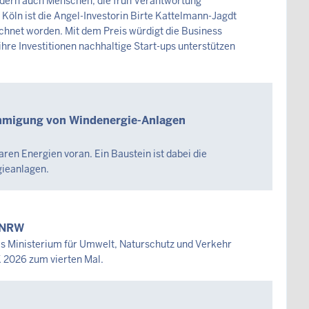
ndern auch Menschen, die früh Verantwortung
öln ist die Angel-Investorin Birte Kattelmann-Jagdt
net worden. Mit dem Preis würdigt die Business
hre Investitionen nachhaltige Start-ups unterstützen
ehmigung von Windenergie-Anlagen
en Energien voran. Ein Baustein ist dabei die
gieanlagen.
s.NRW
das Ministerium für Umwelt, Naturschutz und Verkehr
 2026 zum vierten Mal.