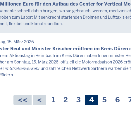
0
tag,
 Millionen Euro für den Aufbau des Center for Vertical Mo
amente schnell dahin bringen, wo sie gebraucht werden, medizinisch
roben zum Labor: Mit senkrecht startenden Drohnen und Lufttaxis erö
st
nell, flexibel und klimafreundlich.
6
0
SEMITTEILUNG
ag, 15. März 2026
tag,
ster Reul und Minister Krischer eröffnen im Kreis Düren
inem Aktionstag in Heimbach im Kreis Düren haben Innenminister He
her am Sonntag, 15. März 2026, offiziell die Motorradsaison 2026 erö
st
her
imStraßenverkehr
und zahlreichen Netzwerkpartnern warben sie f
6
Rädern.
0
nnummerierung
Seite
1
Seite
2
Seite
3
Aktuelle
4
Seite
5
Seit
6
Seite