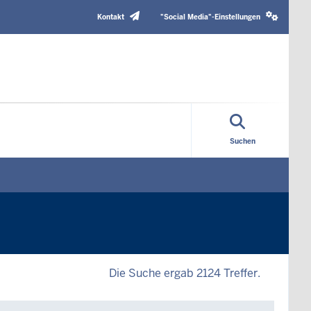
Header
Social
Top
media
Kontakt
"Social Media"-Einstellungen
Menu
settings
block
Suchen
Die Suche ergab 2124 Treffer.