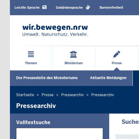
Barrierearme
Sprachen
Leichte Sprache
Gebärdensprache
Barrierefreiheit
Hauptmenü
Themen
Ministerium
Presse
Sekundärmenü
Die Pressestelle des Ministeriums
Aktuelle Meldungen
Startseite
Presse
Pressearchiv
Pressearchiv
Sie
befinden
Pressearchiv
sich
hier
Suche
Volltextsuche
Die
Suche