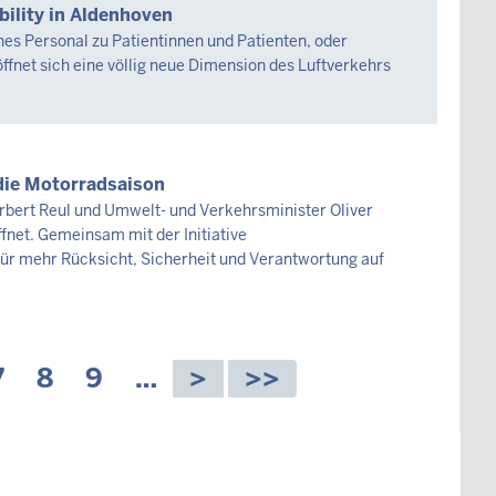
bility in Aldenhoven
es Personal zu Patientinnen und Patienten, oder
ffnet sich eine völlig neue Dimension des Luftverkehrs
 die Motorradsaison
rbert Reul und Umwelt- und Verkehrsminister Oliver
ffnet. Gemeinsam mit der Initiative
ür mehr Rücksicht, Sicherheit und Verantwortung auf
e
Seite
7
Seite
8
Seite
9
…