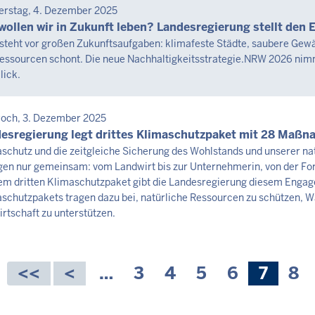
SEMITTEILUNG
erstag, 4. Dezember 2025
tag,
wollen wir in Zukunft leben? Landesregierung stellt den 
teht vor großen Zukunftsaufgaben: klimafeste Städte, saubere Gewäs
essourcen schont. Die neue Nachhaltigkeitsstrategie.NRW 2026 nimm
st
lick.
6
3
SEMITTEILUNG
och, 3. Dezember 2025
tag,
esregierung legt drittes Klimaschutzpaket mit 28 Maßn
schutz und die zeitgleiche Sicherung des Wohlstands und unserer n
gen nur gemeinsam: vom Landwirt bis zur Unternehmerin, von der Fors
st
em dritten Klimaschutzpaket gibt die Landesregierung diesem Eng
6
schutzpakets tragen dazu bei, natürliche Ressourcen zu schützen, W
irtschaft zu unterstützen.
3
nnummerierung
…
Seite
3
Seite
4
Seite
5
Seite
6
Aktuel
7
Sei
8
Seite