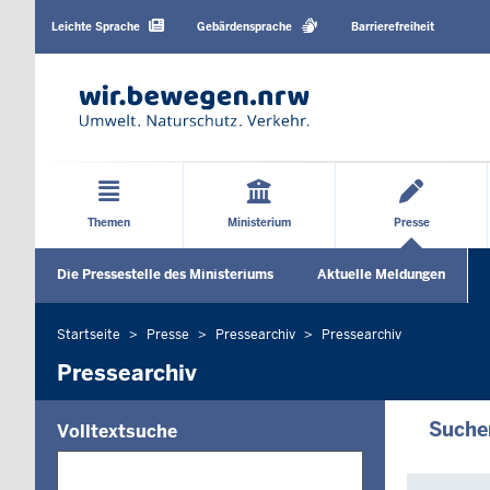
Barrierearme
Sprachen
Leichte Sprache
Gebärdensprache
Barrierefreiheit
Hauptmenü
Themen
Ministerium
Presse
Sekundärmenü
Die Pressestelle des Ministeriums
Aktuelle Meldungen
Startseite
Presse
Pressearchiv
Pressearchiv
Sie
befinden
Pressearchiv
sich
hier
Suche
Volltextsuche
Die
Suche