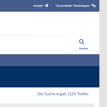
Header
Social
Top
media
Kontakt
"Social Media"-Einstellungen
Menu
settings
block
Suchen
Die Suche ergab 2124 Treffer.