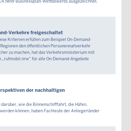
KUER.NRW Businessplan-Wettbewerbs ausgezeichnet.
nd-Verkehre freigeschaltet
l diese Kriterien erfüllen zum Beispiel On-Demand-
n Regionen den öffentlichen Personennahverkehr
icher zu machen, hat das Verkehrsministerium mit
m „rufmobil.nrw“ für alle On-Demand-Angebote
erspektiven der nachhaltigen
darüber, wie die Binnenschifffahrt, die Häfen,
t werden können, haben Fachleute der Anliegerländer