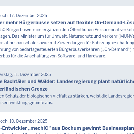
6
SEMITTEILUNG
och, 17. Dezember 2025
3
tag,
r mehr Bürgerbusse setzen auf flexible On-Demand-Lö
150 Bürgerbusvereine ergänzen den Öffentlichen Personennahverkehr 
agen. Das Ministerium für Umwelt, Naturschutz und Verkehr (MUNV) u
st
isationspauschale sowie mit Zuwendungen für Fahrzeugbeschaffungen
6
hrung von bedarfsgesteuerten Bürgerbusverkehren („On-Demand“) m
rbus für die Anschaffung von Software- und Hardware.
3
SEMITTEILUNG
rstag, 11. Dezember 2025
tag,
e Bachtäler und Wälder: Landesregierung plant natürlic
erländischen Grenze
st
n Schutz der biologischen Vielfalt zu stärken, weist die Landesregi
isentwicklungsgebiete aus.
6
3
SEMITTEILUNG
och, 10. Dezember 2025
tag,
-Entwickler „mechIC“ aus Bochum gewinnt Businesspl