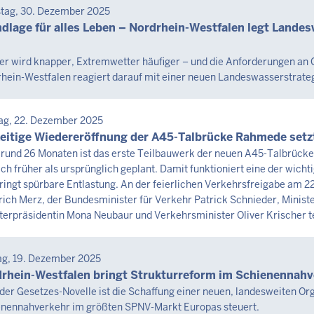
SEMITTEILUNG
tag, 30. Dezember 2025
tag,
dlage für alles Leben – Nordrhein-Westfalen legt Landesw
st
r wird knapper, Extremwetter häufiger – und die Anforderungen an
hein-Westfalen reagiert darauf mit einer neuen Landeswasserstrateg
6
3
SEMITTEILUNG
ag, 22. Dezember 2025
tag,
eitige Wiedereröffnung der A45-Talbrücke Rahmede setz
rund 26 Monaten ist das erste Teilbauwerk der neuen A45-Talbrück
ich früher als ursprünglich geplant. Damit funktioniert eine der wic
st
ringt spürbare Entlastung. An der feierlichen Verkehrsfreigabe a
6
rich Merz, der Bundesminister für Verkehr Patrick Schnieder, Ministe
terpräsidentin Mona Neubaur und Verkehrsminister Oliver Krischer te
3
SEMITTEILUNG
ag, 19. Dezember 2025
tag,
rhein-Westfalen bringt Strukturreform im Schienennahv
der Gesetzes-Novelle ist die Schaffung einer neuen, landesweiten O
nennahverkehr im größten SPNV-Markt Europas steuert.
st