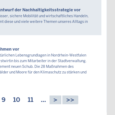
Entwurf der Nachhaltigkeitsstrategie vor
ser, sichere Mobilität und wirtschaftliches Handeln,
t diese und viele weitere Themen unseres Alltags in
ahmen vor
atürlichen Lebensgrundlagen in Nordrhein-Westfalen
twirtin bis zum Mitarbeiter in der Stadtverwaltung.
agement neuen Schub. Die 28 Maßnahmen des
älder und Moore für den Klimaschutz zu stärken und
le
te
Seite
9
Seite
10
Seite
11
…