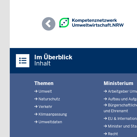
Previous
Überblick:
Im Überblick
Inhalte
Inhalt
Menü
Themen
Ministerium
in
Umwelt
Arbeitgeber Um
der
Naturschutz
Aufbau und Auf
Fußzeile
Bürgerschaftlic
Verkehr
und Ehrenamt
Klimaanpassung
EU & Internation
Umweltdaten
Minister und Sta
Recht