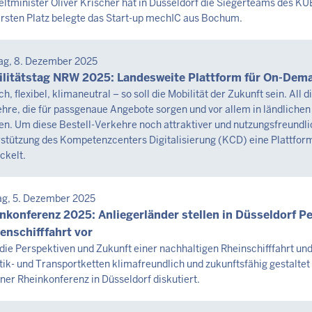
tminister Oliver Krischer hat in Düsseldorf die Siegerteams des 
rsten Platz belegte das Start-up mechIC aus Bochum.
st
6
SEMITTEILUNG
ag, 8. Dezember 2025
3
tag,
litätstag NRW 2025: Landesweite Plattform für On-Dema
ch, flexibel, klimaneutral – so soll die Mobilität der Zukunft sein. Al
hre, die für passgenaue Angebote sorgen und vor allem in ländliche
st
en. Um diese Bestell-Verkehre noch attraktiver und nutzungsfreundl
6
stützung des Kompetenzcenters Digitalisierung (KCD) eine Plattfor
ckelt.
3
SEMITTEILUNG
ag, 5. Dezember 2025
tag,
nkonferenz 2025: Anliegerländer stellen in Düsseldorf P
enschifffahrt vor
st
die Perspektiven und Zukunft einer nachhaltigen Rheinschifffahrt und 
tik- und Transportketten klimafreundlich und zukunftsfähig gestalte
6
iner Rheinkonferenz in Düsseldorf diskutiert.
3