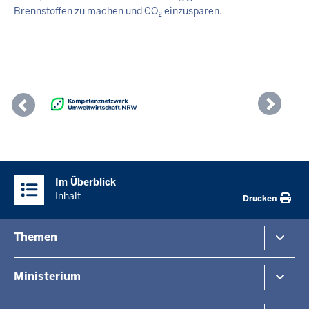
Brennstoffen zu machen und CO₂ einzusparen.
Previous
Nex
Überblick:
Im Überblick
Inhalte
Inhalt
Drucken
Menü
Themen
in
der
Umwelt
Ministerium
Fußzeile
Naturschutz
Verkehr
Arbeitgeber Umweltverwaltung