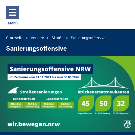
Direkt zum Inhalt
Menü
Navigation aktivieren/deaktivieren: Hauptmenü
Startseite
Verkehr
Straße
Sanierungsoffensive
Sie
befinden
Sanierungsoffensive
sich
hier