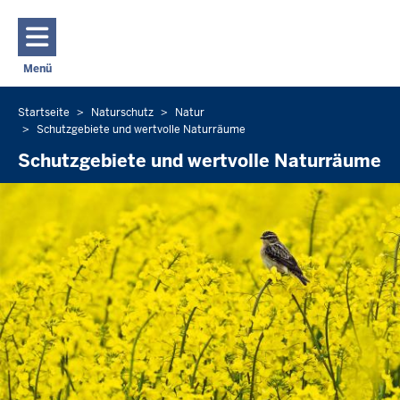
Direkt zum Inhalt
Menü
Navigation aktivieren/deaktivieren: Hauptmenü
Startseite
Naturschutz
Natur
Sie
Schutzgebiete und wertvolle Naturräume
befinden
Schutzgebiete und wertvolle Naturräume
sich
hier