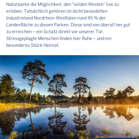
Naturparke die Möglichkeit, den "wilden Westen" live zu
erleben. Tatsächlich gehören im dicht besiedelten
Industrieland Nordrhein-Westfalen rund 45 % der
Landesfläche zu diesen Parken. Diese sind von überall her gut
zu erreichen – ein Schatz direkt vor unserer Tür.
Stressgeplagte Menschen finden hier Ruhe – und ein
besonderes Stück Heimat.