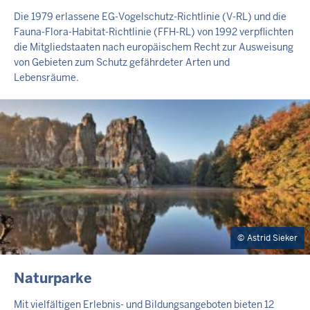
Die 1979 erlassene EG-Vogelschutz-Richtlinie (V-RL) und die
Fauna-Flora-Habitat-Richtlinie (FFH-RL) von 1992 verpflichten
die Mitgliedstaaten nach europäischem Recht zur Ausweisung
von Gebieten zum Schutz gefährdeter Arten und
Lebensräume.
Astrid Sieker
INHALTSSEITE
Naturparke
Mit vielfältigen Erlebnis- und Bildungsangeboten bieten 12