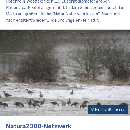
Nordrhein-Westfalen den 110 Quadratkilometer großen
Nationalpark Eifel eingerichtet. In dem Schutzgebiet lautet das
Motto auf großer Fläche "Natur Natur sein lassen". Nach und
nach entsteht wieder wilde und ungelenkte Natur.
Reinhardt Pfennig
INHALTSSEITE
Natura2000-Netzwerk