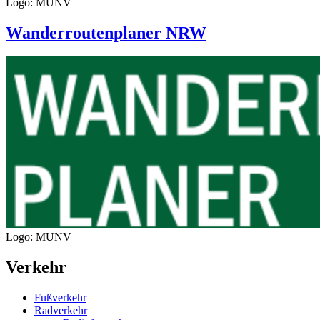
Logo: MUNV
Wanderroutenplaner
NRW
Logo: MUNV
Verkehr
Fußverkehr
Radverkehr