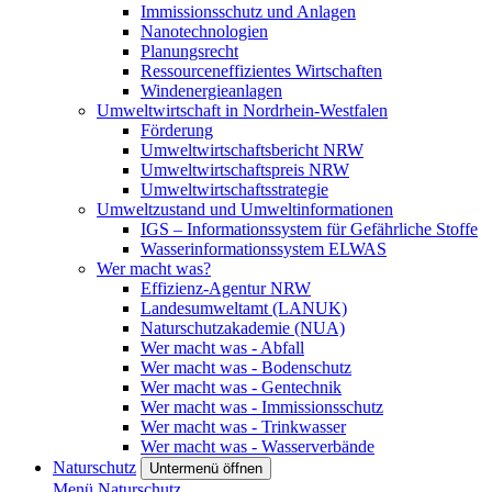
Immissionsschutz und Anlagen
Nanotechnologien
Planungsrecht
Ressourceneffizientes Wirtschaften
Windenergieanlagen
Umweltwirtschaft in Nordrhein-Westfalen
Förderung
Umweltwirtschaftsbericht NRW
Umweltwirtschaftspreis NRW
Umweltwirtschaftsstrategie
Umweltzustand und Umweltinformationen
IGS – Informationssystem für Gefährliche Stoffe
Wasserinformationssystem ELWAS
Wer macht was?
Effizienz-Agentur NRW
Landesumweltamt (LANUK)
Naturschutzakademie (NUA)
Wer macht was - Abfall
Wer macht was - Bodenschutz
Wer macht was - Gentechnik
Wer macht was - Immissionsschutz
Wer macht was - Trinkwasser
Wer macht was - Wasserverbände
Naturschutz
Untermenü öffnen
Menü
Naturschutz