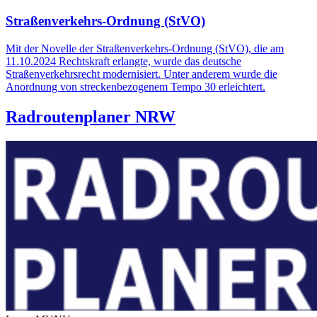
Straßenverkehrs-Ordnung (StVO)
Mit der Novelle der Straßenverkehrs-Ordnung (StVO), die am
11.10.2024 Rechtskraft erlangte, wurde das deutsche
Straßenverkehrsrecht modernisiert. Unter anderem wurde die
Anordnung von streckenbezogenem Tempo 30 erleichtert.
Radroutenplaner
NRW