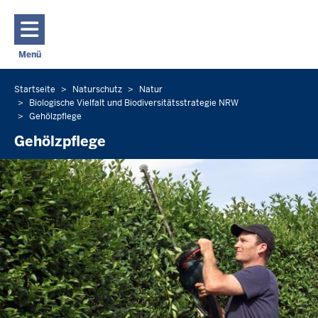
Direkt zum Inhalt
Menü
Navigation aktivieren/deaktivieren: Hauptmenü
Startseite
Naturschutz
Natur
Sie
Biologische Vielfalt und Biodiversitätsstrategie NRW
befinden
Gehölzpflege
sich
Gehölzpflege
hier