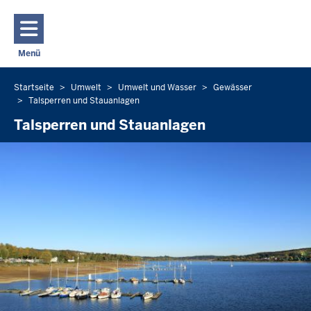
Direkt zum Inhalt
Menü
Navigation aktivieren/deaktivieren: Hauptmenü
Startseite
Umwelt
Umwelt und Wasser
Gewässer
Sie
Talsperren und Stauanlagen
befinden
Talsperren und Stauanlagen
sich
hier