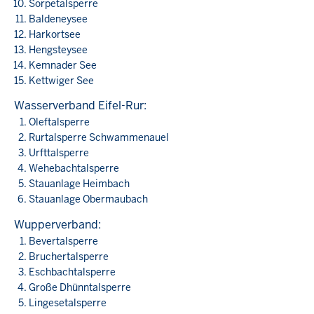
Sorpetalsperre
Baldeneysee
Harkortsee
Hengsteysee
Kemnader See
Kettwiger See
Wasserverband Eifel-Rur:
Oleftalsperre
Rurtalsperre Schwammenauel
Urfttalsperre
Wehebachtalsperre
Stauanlage Heimbach
Stauanlage Obermaubach
Wupperverband:
Bevertalsperre
Bruchertalsperre
Eschbachtalsperre
Große Dhünntalsperre
Lingesetalsperre