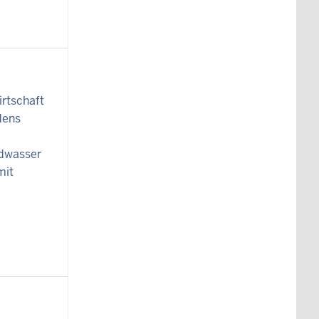
irtschaft
dens
ndwasser
mit