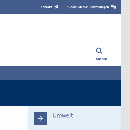
Header
Social
Top
media
Kontakt
"Social Media"-Einstellungen
Menu
settings
block
Suchen
Umwelt