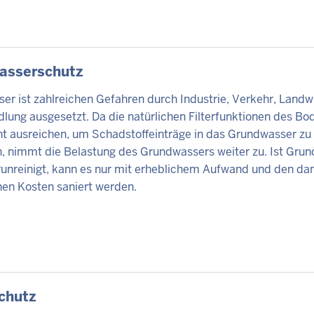
TE
asserschutz
r ist zahlreichen Gefahren durch Industrie, Verkehr, Landw
lung ausgesetzt. Da die natürlichen Filterfunktionen des Bo
cht ausreichen, um Schadstoffeinträge in das Grundwasser zu
n, nimmt die Belastung des Grundwassers weiter zu. Ist Gru
runreinigt, kann es nur mit erheblichem Aufwand und den da
en Kosten saniert werden.
TE
chutz