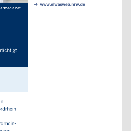
www.elwasweb.nrw.de
hermedia.net
rächtigt
en
rdrhein-
rdrhein-
räume