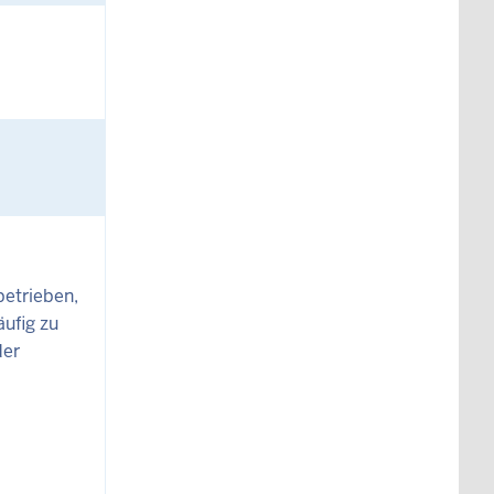
betrieben,
äufig zu
der