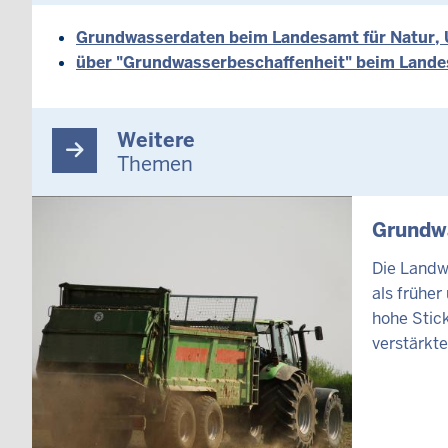
Grundwasserdaten beim Landesamt für Natur,
über "Grundwasserbeschaffenheit" beim Lande
Weitere
Themen
INHALTSSEI
Grundwa
Die Landwi
als früher
hohe Stick
verstärkt