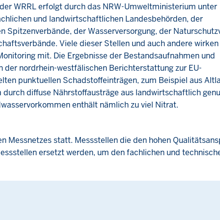
s der WRRL erfolgt durch das NRW-Umweltministerium unter
fachlichen und landwirtschaftlichen Landesbehörden, der
n Spitzenverbände, der Wasserversorgung, der Naturschutz
aftsverbände. Viele dieser Stellen und auch andere wirken
onitoring mit. Die Ergebnisse der Bestandsaufnahmen und
er nordrhein-westfälischen Berichterstattung zur EU-
lten punktuellen Schadstoffeinträgen, zum Beispiel aus Altla
durch diffuse Nährstoffausträge aus landwirtschaftlich gen
ndwasservorkommen enthält nämlich zu viel Nitrat.
nen Messnetzes statt. Messstellen die den hohen Qualitätsan
Messstellen ersetzt werden, um den fachlichen und technisch