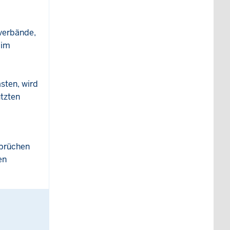
verbände,
 im
sten, wird
utzten
sprüchen
en