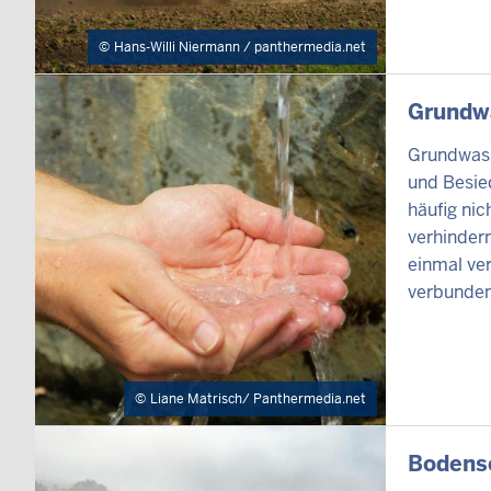
Hans-Willi Niermann / panthermedia.net
INHALTSSEI
Grundw
Grundwasse
und Besied
häufig ni
verhinder
einmal ve
verbunden
Liane Matrisch/ Panthermedia.net
INHALTSSEI
Bodens