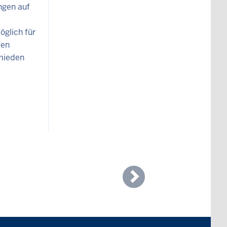
ngen auf
öglich für
ben
mieden
Next