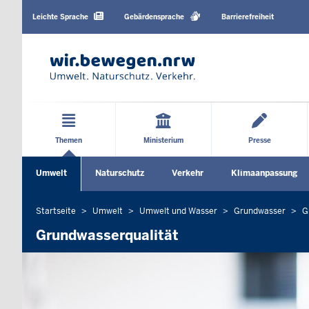
Barrierearme
Sprachen
Leichte Sprache
Gebärdensprache
Barrierefreiheit
Hauptmenü
Themen
Ministerium
Presse
Sekundärmenü
Umwelt
Naturschutz
Verkehr
Klimaanpassung
Untermenü öffnen
Untermenü öffnen
Untermenü öffne
Startseite
Umwelt
Umwelt und Wasser
Grundwasser
G
Sie
befinden
Grundwasserqualität
sich
hier