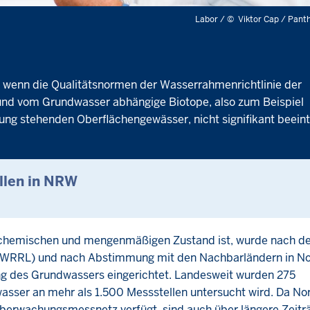
Labor /
©
Viktor Cap / Pant
 wenn die Qualitätsnormen der Wasserrahmenrichtlinie der
nd vom Grundwasser abhängige Biotope, also zum Beispiel
ng stehenden Oberflächengewässer, nicht signifikant beeint
llen in NRW
n chemischen und mengenmäßigen Zustand ist, wurde nach d
(WRRL) und nach Abstimmung mit den Nachbarländern in No
g des Grundwassers eingerichtet. Landesweit wurden 275
sser an mehr als 1.500 Messstellen untersucht wird. Da No
 Überwachungsmessnetz verfügt, sind auch über längere Zeit