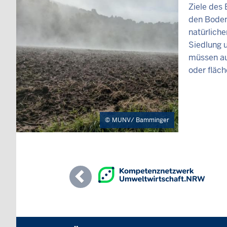
Ziele des
den Boden
natürliche
Siedlung 
müssen au
oder fläc
MUNV/ Bamminger
Previous
Überblick: