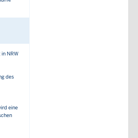
g in NRW
ng des
ird eine
schen