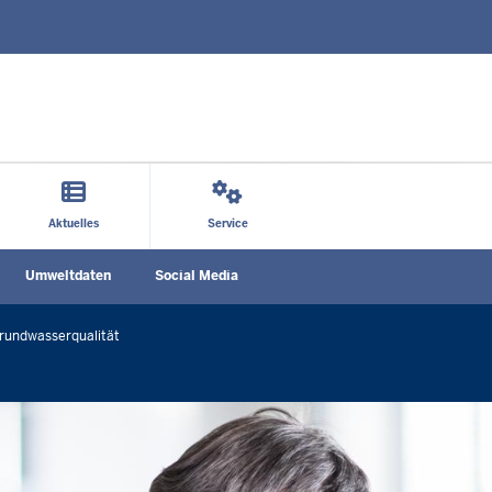
Direkt zum Inhalt
Aktuelles
Service
Social
Umweltdaten
Social Media
n
Media
menu
rundwasserqualität